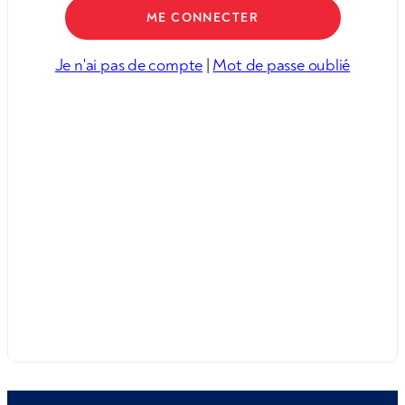
Je n'ai pas de compte
|
Mot de passe oublié