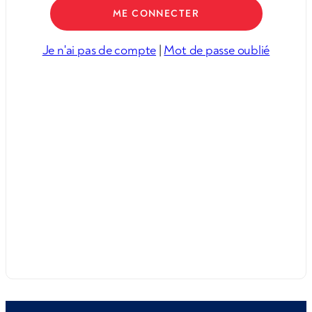
Je n'ai pas de compte
|
Mot de passe oublié