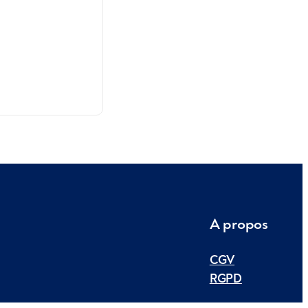
A propos
CGV
RGPD