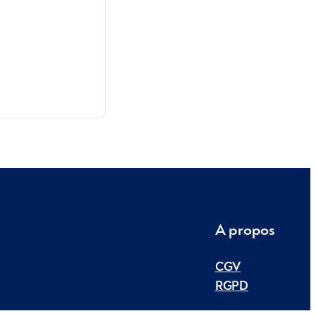
A propos
CGV
RGPD