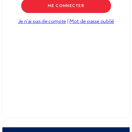
Je n'ai pas de compte
|
Mot de passe oublié