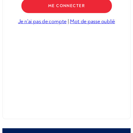
Je n'ai pas de compte
|
Mot de passe oublié