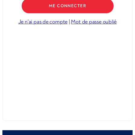
Je n'ai pas de compte
|
Mot de passe oublié