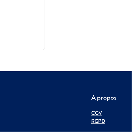
A propos
CGV
RGPD