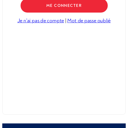
Je n'ai pas de compte
|
Mot de passe oublié