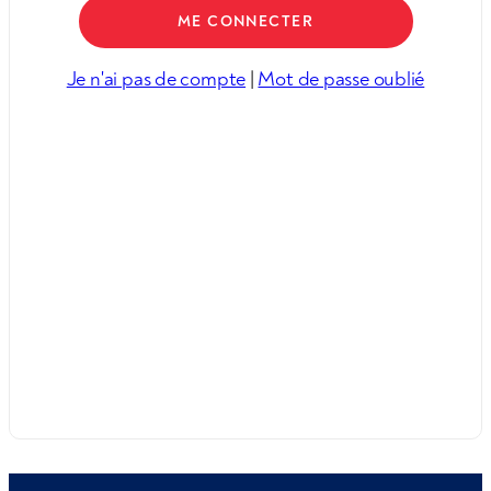
Je n'ai pas de compte
|
Mot de passe oublié