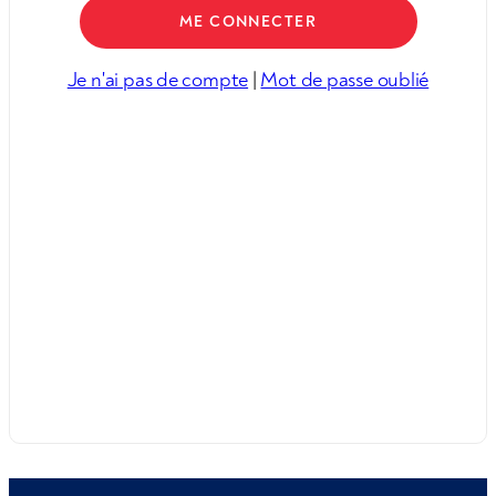
Je n'ai pas de compte
|
Mot de passe oublié