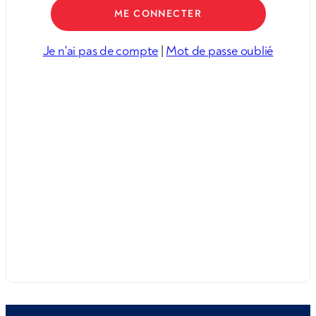
Je n'ai pas de compte
|
Mot de passe oublié