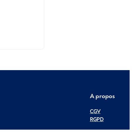
A propos
CGV
RGPD