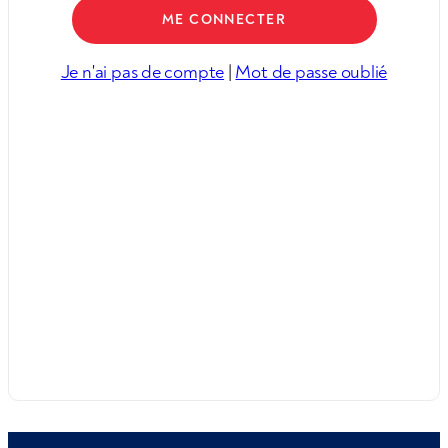
Je n'ai pas de compte
|
Mot de passe oublié