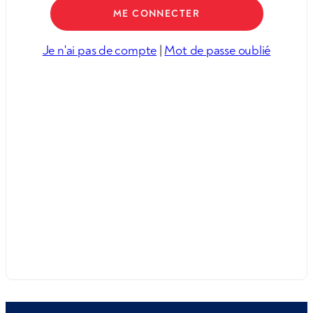
Je n'ai pas de compte
|
Mot de passe oublié