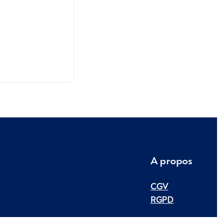
A propos
CGV
RGPD