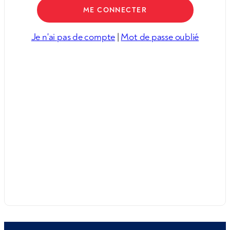
Je n'ai pas de compte
|
Mot de passe oublié