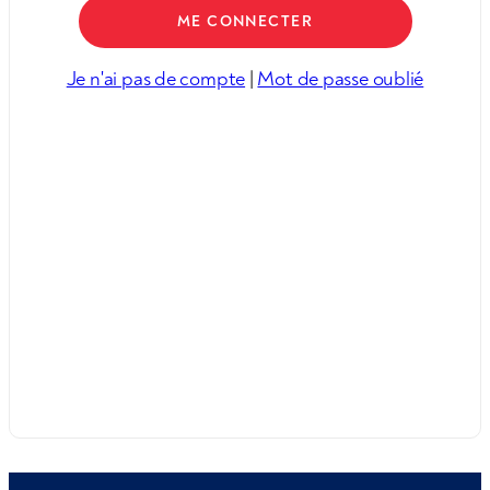
Je n'ai pas de compte
|
Mot de passe oublié