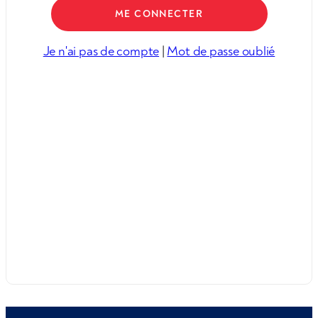
Je n'ai pas de compte
|
Mot de passe oublié