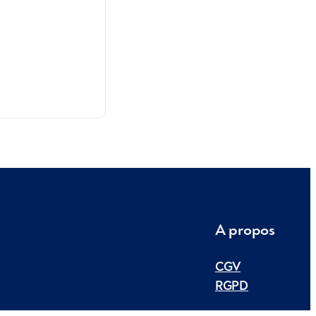
A propos
CGV
RGPD