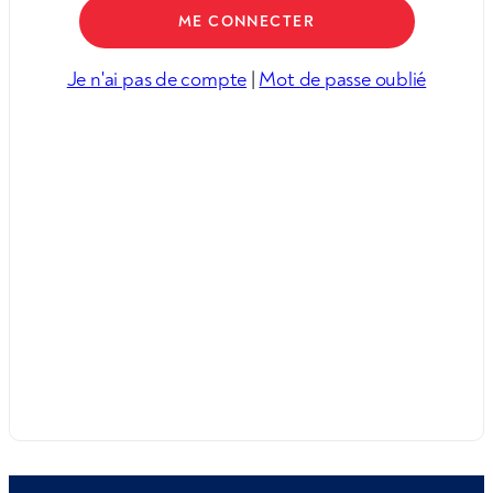
Je n'ai pas de compte
|
Mot de passe oublié