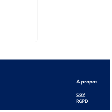
A propos
CGV
RGPD