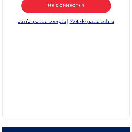
Je n'ai pas de compte
|
Mot de passe oublié