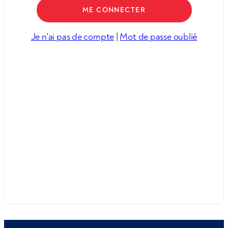
Je n'ai pas de compte
|
Mot de passe oublié