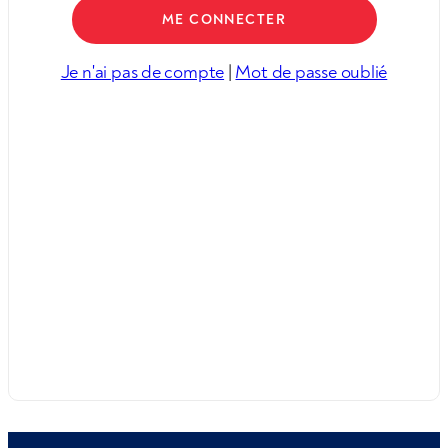
Je n'ai pas de compte
|
Mot de passe oublié