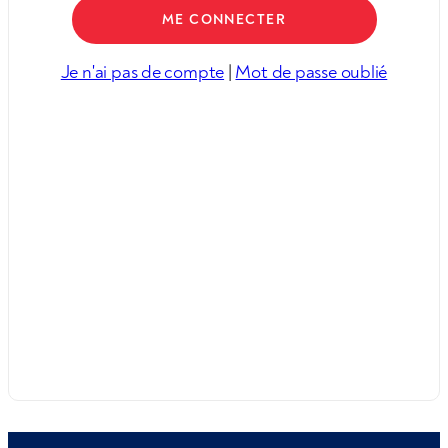
Je n'ai pas de compte
|
Mot de passe oublié