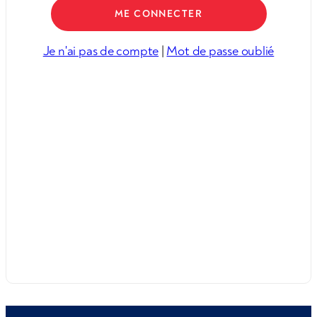
Je n'ai pas de compte
|
Mot de passe oublié