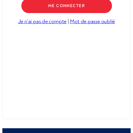
Je n'ai pas de compte
|
Mot de passe oublié