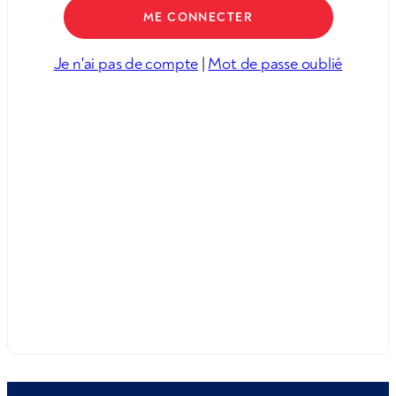
Je n'ai pas de compte
|
Mot de passe oublié