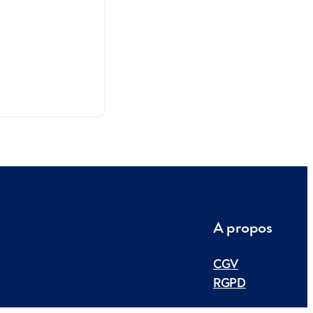
A propos
CGV
RGPD