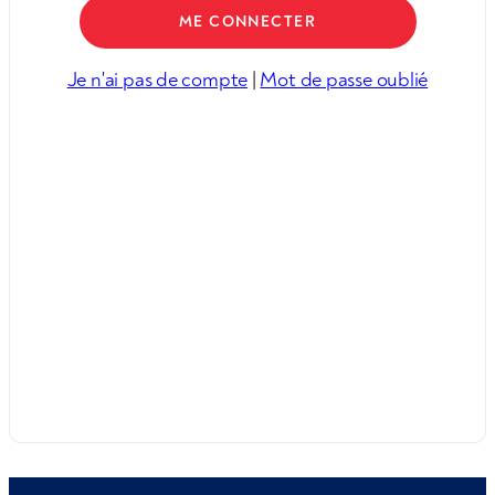
Je n'ai pas de compte
|
Mot de passe oublié