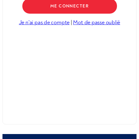
Je n'ai pas de compte
|
Mot de passe oublié