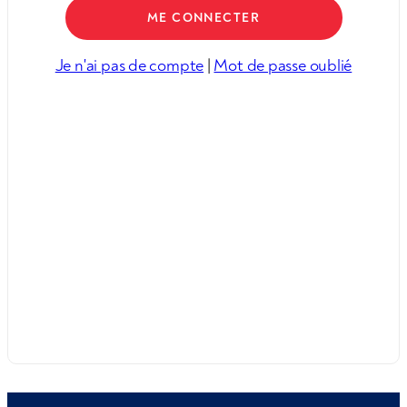
Je n'ai pas de compte
|
Mot de passe oublié