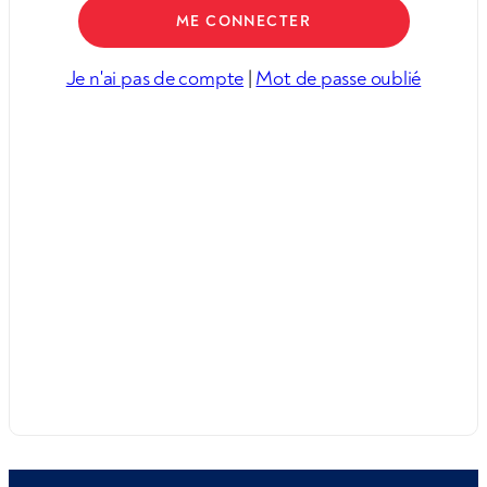
Je n'ai pas de compte
|
Mot de passe oublié