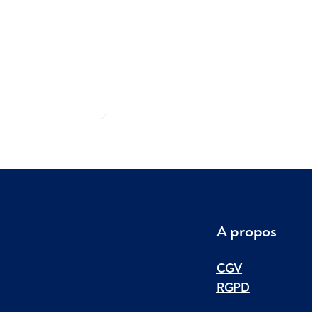
A propos
CGV
RGPD