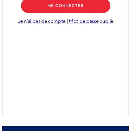
Je n'ai pas de compte
|
Mot de passe oublié