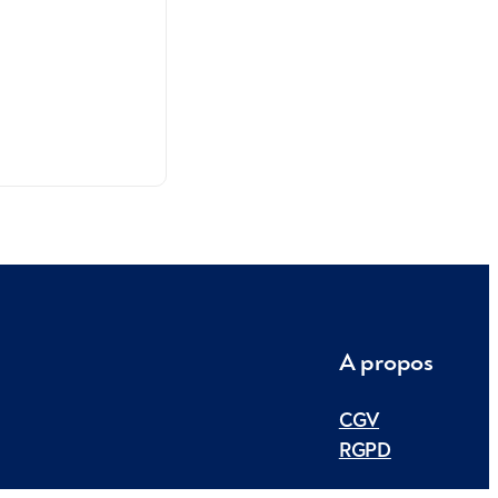
A propos
CGV
RGPD