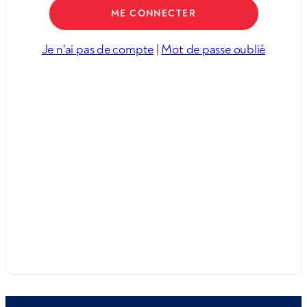
Je n'ai pas de compte
|
Mot de passe oublié