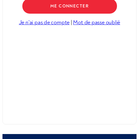
Je n'ai pas de compte
|
Mot de passe oublié