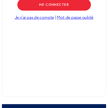
Je n'ai pas de compte
|
Mot de passe oublié