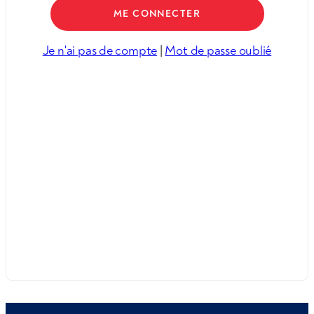
Je n'ai pas de compte
|
Mot de passe oublié