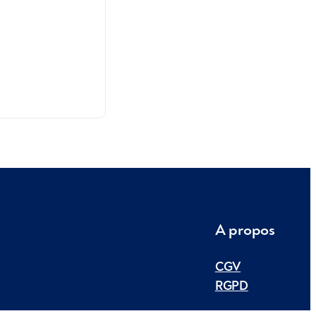
A propos
CGV
RGPD