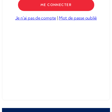
Je n'ai pas de compte
|
Mot de passe oublié