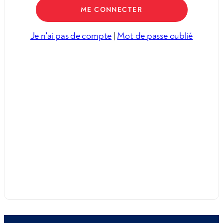
Je n'ai pas de compte
|
Mot de passe oublié