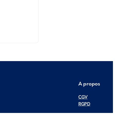
A propos
CGV
RGPD