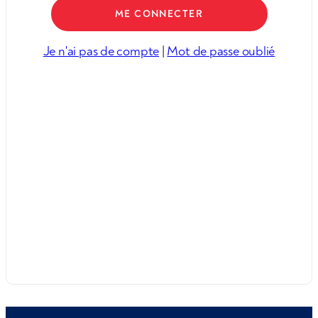
Je n'ai pas de compte
|
Mot de passe oublié