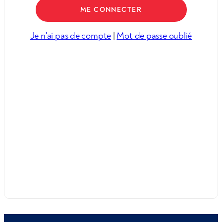
Je n'ai pas de compte
|
Mot de passe oublié