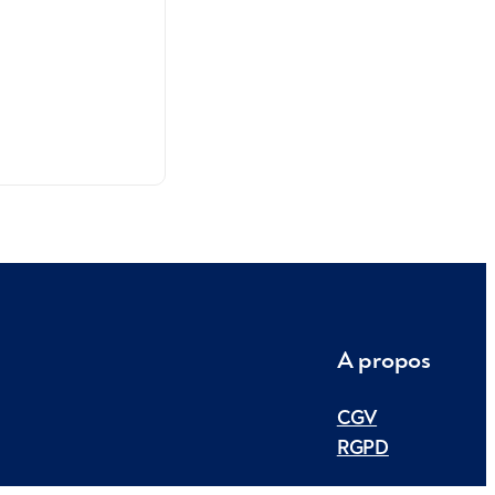
A propos
CGV
RGPD