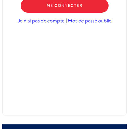
Je n'ai pas de compte
|
Mot de passe oublié