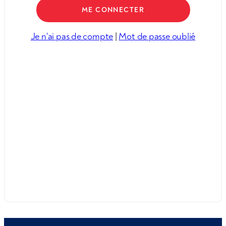
Je n'ai pas de compte
|
Mot de passe oublié